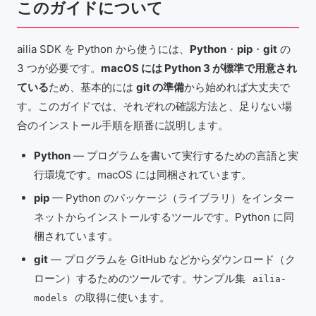
このガイドについて
ailia SDK を Python から使うには、
Python
・
pip
・
git
の
3 つが必要です。
macOS には Python 3 が標準で用意され
ている
ため、基本的には
git の準備
から始めれば大丈夫で
す。このガイドでは、それぞれの確認方法と、足りない場
合のインストール手順を順番に説明します。
Python
— プログラムを書いて実行するための言語と実
行環境です。macOS には同梱されています。
pip
— Python のパッケージ（ライブラリ）をインター
ネットからインストールするツールです。Python に同
梱されています。
git
— プログラムを GitHub などからダウンロード（ク
ローン）するためのツールです。サンプル集
ailia-
の取得に使います。
models