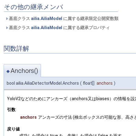
その他の継承メンバ
基底クラス
ailia.AiliaModel
に属する継承限定公開変数類
基底クラス
ailia.AiliaModel
に属する継承プロパティ
関数詳解
Anchors()
◆
bool ailia.AiliaDetectorModel.Anchors
(
float[]
anchors
)
YoloV2などのためにアンカーズ（anchors又はbiases）の情報を
引数
anchors
アンカーズの寸法 (検出ボックスの可能な形、高さ
戻り値
成功した場合は true を、失敗した場合は false を返す。