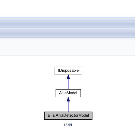
[
凡例
]