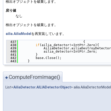
検出オブジェクトを破棄します。
戻り値
なし
検出オブジェクトを破棄します。
ailia.AiliaModel
を再実装しています。
  437
                                 {
  438
if
(ailia_detector!=IntPtr.Zero){
  439
             AiliaDetector.ailiaDestroyDetector
  440
             ailia_detector=IntPtr.Zero;
  441
         }
  442
         base.Close();
  443
     }
ComputeFromImage()
◆
List<
AiliaDetector.AILIADetectorObject
> ailia.AiliaDetectorMo