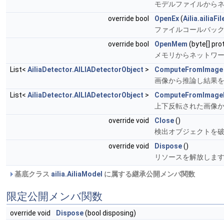
モデルファイルから
override bool
OpenEx
(
Ailia.ailiaFi
ファイルコールバッ
override bool
OpenMem
(byte[] pro
メモリからネットワ
List<
AiliaDetector.AILIADetectorObject
>
ComputeFromImage
画像から推論し結果
List<
AiliaDetector.AILIADetectorObject
>
ComputeFromImage
上下反転された画像
override void
Close
()
検出オブジェクトを
override void
Dispose
()
リソースを解放しま
基底クラス
ailia.AiliaModel
に属する継承公開メンバ関数
限定公開メンバ関数
override void
Dispose
(bool disposing)