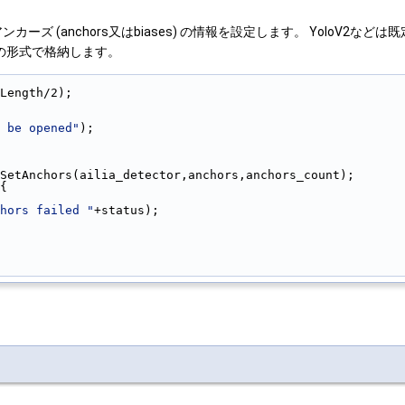
アンカーズ (anchors又はbiases) の情報を設定します。 Yol
..}の形式で格納します。
Length/2);
 be opened"
);
SetAnchors(ailia_detector,anchors,anchors_count);
{
hors failed "
+status);