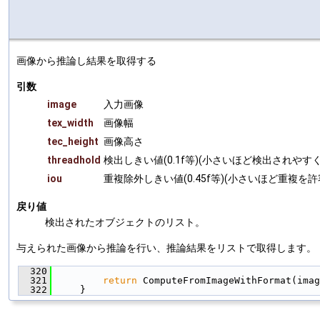
画像から推論し結果を取得する
引数
image
入力画像
tex_width
画像幅
tec_height
画像高さ
threadhold
検出しきい値(0.1f等)(小さいほど検出されやす
iou
重複除外しきい値(0.45f等)(小さいほど重複を
戻り値
検出されたオブジェクトのリスト。
与えられた画像から推論を行い、推論結果をリストで取得します。
  320
                                               
  321
return
 ComputeFromImageWithFormat(imag
  322
     }