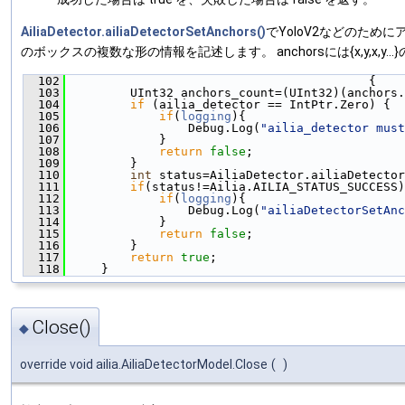
AiliaDetector.ailiaDetectorSetAnchors()
でYoloV2などのために
のボックスの複数な形の情報を記述します。 anchorsには{x,y,x,y.
  102
                                          {
  103
         UInt32 anchors_count=(UInt32)(anchors.
  104
if
 (ailia_detector == IntPtr.Zero) {
  105
if
(
logging
){
  106
                 Debug.Log(
"ailia_detector must
  107
             }
  108
return
false
;
  109
         }
  110
int
 status=AiliaDetector.ailiaDetector
  111
if
(status!=Ailia.AILIA_STATUS_SUCCESS)
  112
if
(
logging
){
  113
                 Debug.Log(
"ailiaDetectorSetAnc
  114
             }
  115
return
false
;
  116
         }
  117
return
true
;
  118
     }
Close()
◆
override void ailia.AiliaDetectorModel.Close
(
)