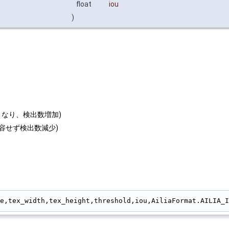
float
iou
)
くなり、検出数増加)
許容せず検出数減少)
                                                        
e,tex_width,tex_height,threshold,iou,AiliaFormat.AILIA_I