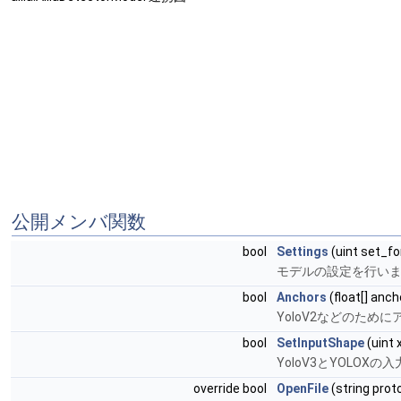
公開メンバ関数
bool
Settings
(uint set_fo
モデルの設定を行い
bool
Anchors
(float[] anch
YoloV2などのために
bool
SetInputShape
(uint x
YoloV3とYOLOX
override bool
OpenFile
(string prot