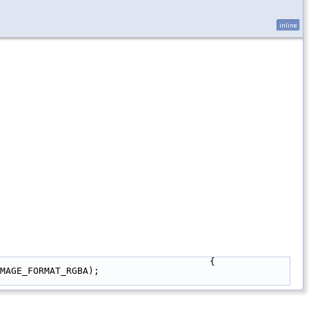
inline
                                      {
MAGE_FORMAT_RGBA);