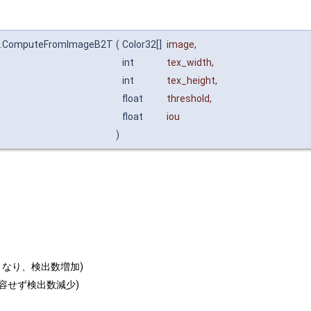
odel.ComputeFromImageB2T
(
Color32[]
image
,
int
tex_width
,
int
tex_height
,
float
threshold
,
float
iou
)
くなり、検出数増加)
許容せず検出数減少)