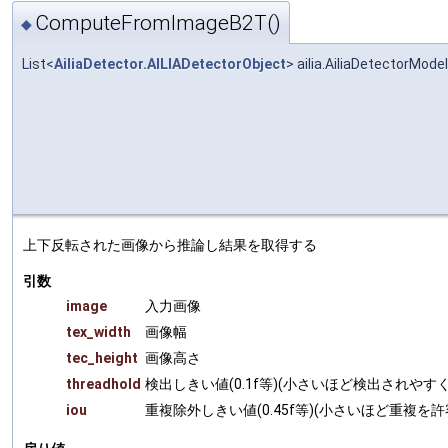
ComputeFromImageB2T()
◆
List<
AiliaDetector.AILIADetectorObject
> ailia.AiliaDetectorM
上下反転された画像から推論し結果を取得する
引数
image
入力画像
tex_width
画像幅
tec_height
画像高さ
threadhold
検出しきい値(0.1f等)(小さいほど検出されやす
iou
重複除外しきい値(0.45f等)(小さいほど重複を