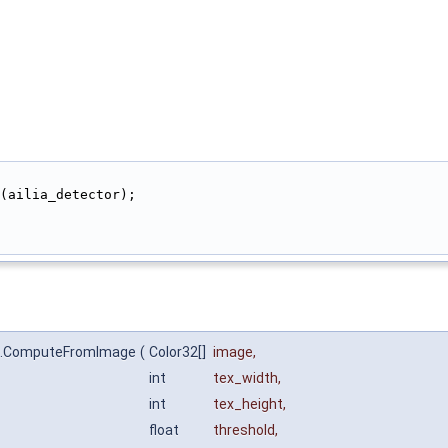
(ailia_detector);
del.ComputeFromImage
(
Color32[]
image
,
int
tex_width
,
int
tex_height
,
float
threshold
,