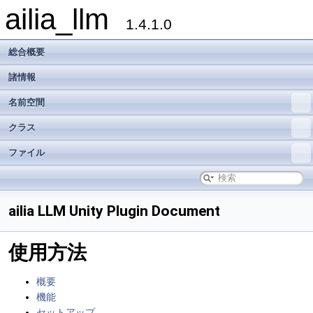
ailia_llm
1.4.1.0
総合概要
諸情報
名前空間
クラス
ファイル
ailia LLM Unity Plugin Document
使用方法
概要
機能
セットアップ