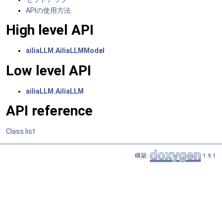
APIの使用方法
High level API
ailiaLLM.AiliaLLMModel
Low level API
ailiaLLM.AiliaLLM
API reference
Class list
構築:
1.9.1